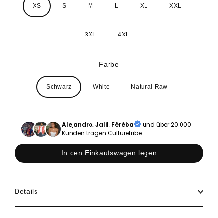
XS
S
M
L
XL
XXL
3XL
4XL
Farbe
Schwarz
White
Natural Raw
Alejandro, Jalil, Féréba
und über 20.000
Kunden tragen Culturetribe.
In den Einkaufswagen legen
Details