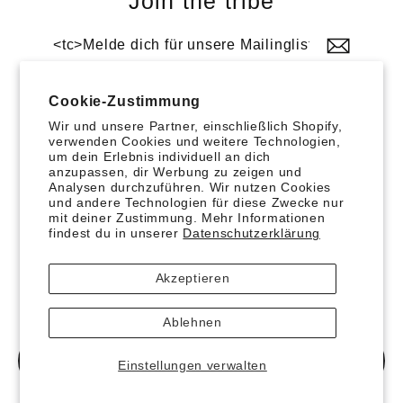
Join the tribe
<tc>Melde
Abonnieren
dich
für
unsere
Mailingliste
Cookie-Zustimmung
an</tc>
Wir und unsere Partner, einschließlich Shopify,
verwenden Cookies und weitere Technologien,
Sprache
Währung
Deutsch
Deutschland (EUR €)
um dein Erlebnis individuell an dich
anzupassen, dir Werbung zu zeigen und
Analysen durchzuführen. Wir nutzen Cookies
Suche
Impressum
Allgemeine Geschäftsbedingungen
und andere Technologien für diese Zwecke nur
mit deiner Zustimmung. Mehr Informationen
Datenschutzerklärung
Zahlung & Versand
findest du in unserer
Datenschutzerklärung
Widerrufsrecht
Rückgaben
Withdrawal Button
Powered by Shopify
Akzeptieren
Ablehnen
<TC>MENÜ</TC>
Einstellungen verwalten