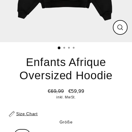
Schli
(Esc)
Enfants Afrique
Oversized Hoodie
€69,99
€59,99
Normaler
Sonderpreis
inkl. MwSt.
Preis
Size Chart
Größe